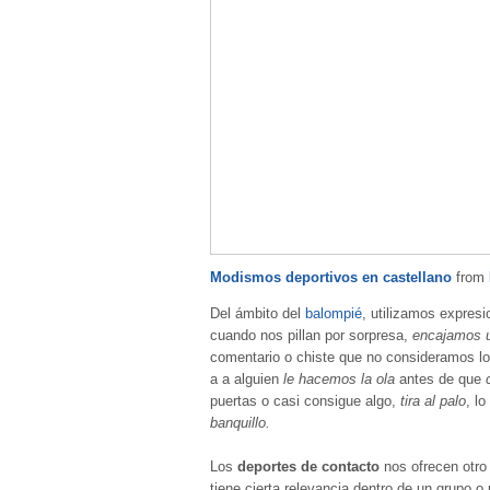
Modismos deportivos en castellano
from
Del ámbito del
balompié
, utilizamos expre
cuando nos pillan por sorpresa,
encajamos u
comentario o chiste que no consideramos l
a a alguien
le hacemos la ola
antes de que
puertas o casi consigue algo,
tira al palo
, l
banquillo.
Los
deportes de contacto
nos ofrecen otro
tiene cierta relevancia dentro de un grupo o 