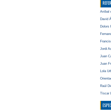
REFE
Aníbal 
David Á
Dolors 
Fernand
Franci
Jordi Ad
Juan Ca
Juan Fr
Lola Ur
Orienta
Raúl D
Tíscar 
ESPE