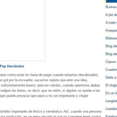
9Letras
A pie d
A toda 
Anaque
Biblora
Blog de
Blog de
Clases 
Pep Hernández
Cuadern
siones como
estar en fuera de juego
cuando estamos desubicados;
Darle a
n gol por la escuadra
;
sacamos tarjeta roja
ante una idea,
o suficientemente bueno; pero en cambio, cuando queremos alabar
El ting
cuelgue las botas
, es decir, que se retire; si alguien se queda a las
En un 
o que puede provocar que pase a no ser importante y
chupe
Lengüet
Lourde
 ámbito importante de léxico y semántica. Así, cuando una persona
una institución,
es un peso pesado
al que no conviene
tener contra
Palabra