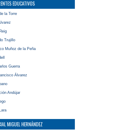
RENTES EDUCATIVOS
de la Torre
lvarez
Reig
o Trujillo
sco Muñoz de la Peña
ell
rlos Guerra
ancisco Álvarez
bano
ción Andújar
iego
Lara
CIAL MIGUEL HERNÁNDEZ