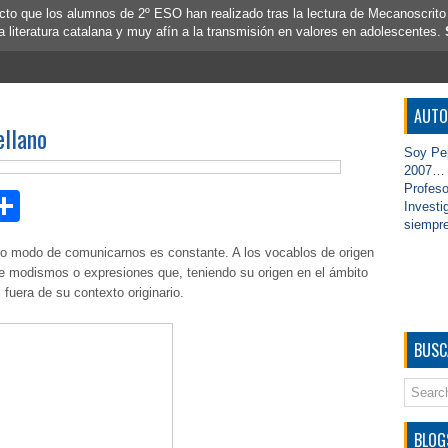
to que los alumnos de 2º ESO han realizado tras la lectura de Mecanoscrito
la literatura catalana y muy afín a la transmisión en valores en adolescentes.
AUTO
ellano
Soy Pep
2007… D
Profeso
st
kedIn
hatsApp
Compartir
Investi
siempre
tro modo de comunicarnos es constante. A los vocablos de origen
e modismos o expresiones que, teniendo su origen en el ámbito
 fuera de su contexto originario.
BUSC
BLOG