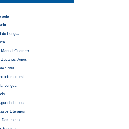
e aula
vela
l de Lengua
nca
 Manuel Guerrero
 Zacarías Jones
de Sofía
o intercultural
 la Lengua
lado
lugar de Lisboa…
azos Literarios
s Domenech
s tendidas