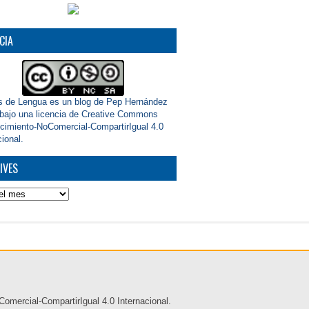
CIA
s de Lengua
es un blog de
Pep Hernández
 bajo una
licencia de Creative Commons
imiento-NoComercial-CompartirIgual 4.0
cional
.
IVES
s
mercial-CompartirIgual 4.0 Internacional
.