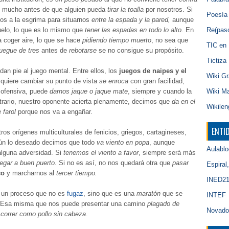
s
mucho antes de que alguien pueda
tirar la toalla
por nosotros. Si
Poesía i
mos a la esgrima para situarnos
entre la espada y la pared,
aunque
uelo, lo que es lo mismo que
tener las espadas en todo lo alto.
En
Re(pas
 coger aire, lo que se hace
pidiendo tiempo muerto
, no sea que
TIC en 
juegue de tres
antes de
rebotarse
se no consigue su propósito.
Tictiza
an pie al juego mental. Entre ellos, los
juegos de naipes y el
Wiki Gr
 quiere cambiar su punto de vista
se enroca
con gran facilidad,
a ofensiva, puede
darnos jaque o jaque mate
, siempre y cuando la
Wiki M
ntrario, nuestro oponente acierta plenamente, decimos que
da en el
Wikilen
e farol
porque nos va a engañar.
ENTI
os orígenes multiculturales de fenicios, griegos, cartagineses,
ún lo deseado decimos que todo
va viento en popa
, aunque
Aulablo
alguna adversidad. Si
tenemos el viento a favor
, siempre será más
legar a buen puerto.
Si no es así, no nos quedará otra que
pasar
Espiral
co
y marcharnos al
tercer tiempo.
INED2
s un proceso que no es
fugaz
, sino que es una
maratón
que se
INTEF
ca. Esa misma que nos puede presentar una camino
plagado de
Novado
n
correr como pollo sin cabeza
.