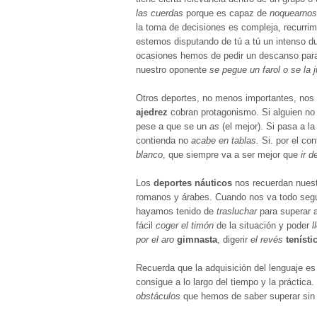
las cuerdas
porque es capaz de
noquearno
la toma de decisiones es compleja, recurri
estemos disputando de tú a tú un intenso d
ocasiones hemos de pedir un descanso para
nuestro oponente
se pegue un farol o se la 
Otros deportes, no menos importantes, nos d
ajedrez
cobran protagonismo. Si alguien no
pese a que se un
as
(el mejor). Si pasa a l
contienda no
acabe en tablas.
Si. por el co
blanco
, que siempre va a ser mejor que
ir d
Los
deportes náuticos
nos recuerdan nuestr
romanos y árabes. Cuando nos va todo seg
hayamos tenido de
trasluchar
para superar 
fácil
coger el timón
de la situación y poder
l
por el aro
gimnasta
, digerir
el revés
tenísti
Recuerda que la adquisición del lenguaje e
consigue a lo largo del tiempo y la prácti
obstáculos
que hemos de saber superar si