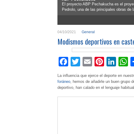
El proyecto ABP Pechakucha es el proyec
Pedrolo, una de las principales obras de 
1
2
3
4
5
04/10/2021
General
Modismos deportivos en cast
Facebook
Twitter
Email
Pintere
Lin
W
La influencia que ejerce el deporte en nues
foráneo
, hemos de añadirle un buen grupo d
deportivo, han calado en el lenguaje habitual