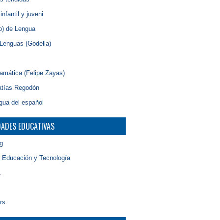
nfantil y juveni
o) de Lengua
Lenguas (Godella)
amática (Felipe Zayas)
atías Regodón
gua del español
DADES EDUCATIVAS
g
, Educación y Tecnología
1
rs