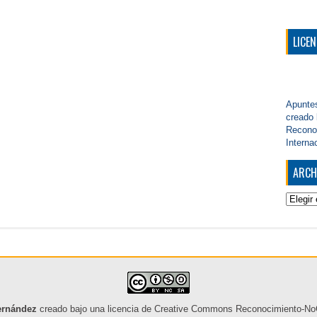
LICEN
Apunte
creado
Reconoc
Interna
ARCH
Archive
ernández
creado bajo una
licencia de Creative Commons Reconocimiento-NoCo