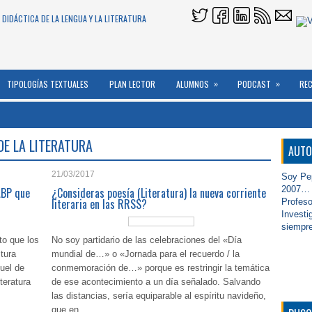
 DIDÁCTICA DE LA LENGUA Y LA LITERATURA
»
»
TIPOLOGÍAS TEXTUALES
PLAN LECTOR
ALUMNOS
PODCAST
RE
DE LA LITERATURA
AUTO
21/03/2017
Soy Pep
2007… D
ABP que
¿Consideras poesía (Literatura) la nueva corriente
literaria en las RRSS?
Profeso
Investi
siempre
o que los
No soy partidario de las celebraciones del «Día
tura
mundial de…» o «Jornada para el recuerdo / la
uel de
conmemoración de…» porque es restringir la temática
teratura
de ese acontecimiento a un día señalado. Salvando
las distancias, sería equiparable al espíritu navideño,
que en