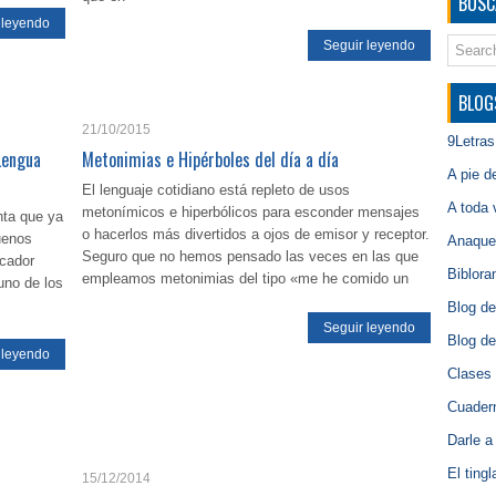
BUSC
 leyendo
Seguir leyendo
BLOG
21/10/2015
9Letras
 Lengua
Metonimias e Hipérboles del día a día
A pie d
El lenguaje cotidiano está repleto de usos
A toda 
metonímicos e hiperbólicos para esconder mensajes
nta que ya
o hacerlos más divertidos a ojos de emisor y receptor.
uenos
Anaque
Seguro que no hemos pensado las veces en las que
scador
Biblora
empleamos metonimias del tipo «me he comido un
uno de los
Blog de
Seguir leyendo
Blog de
 leyendo
Clases 
Cuadern
Darle a
El ting
15/12/2014