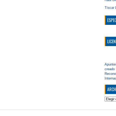
Tíscar 
ESPE
LICEN
Apunte
creado
Reconoc
Interna
ARCH
Archive