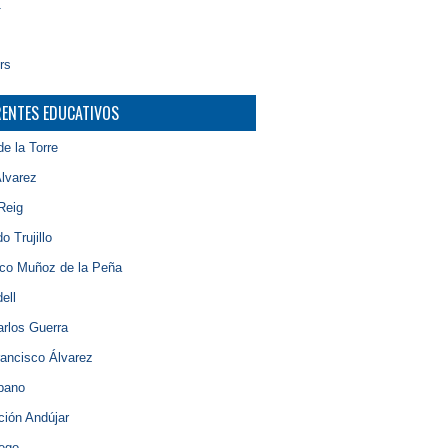
1
rs
RENTES EDUCATIVOS
de la Torre
lvarez
Reig
o Trujillo
sco Muñoz de la Peña
ell
rlos Guerra
ancisco Álvarez
bano
ción Andújar
iego