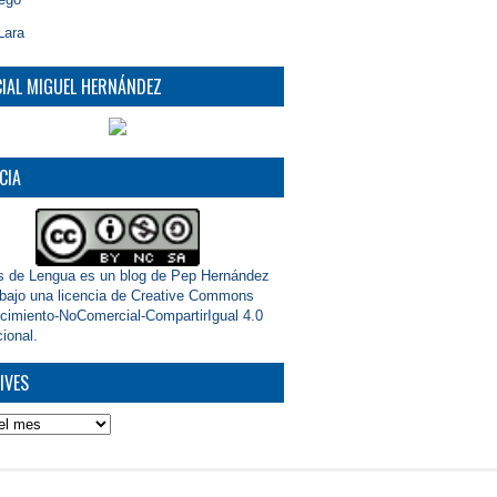
Lara
CIAL MIGUEL HERNÁNDEZ
CIA
s de Lengua
es un blog de
Pep Hernández
 bajo una
licencia de Creative Commons
imiento-NoComercial-CompartirIgual 4.0
cional
.
IVES
s