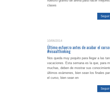
nuestro granito de arena para hacer mejores
clases
Seguir
10/06/2014
Último esfuerzo antes de acabar el curs
#visualthinking
Nos queda muy poquito para llegar a las ta
vacaciones. Esta semana es la que, para 
muchas, deben de mostrar sus conocimient
últimos exámenes, bien sean los finales para
el curso, bien sean en
Seguir