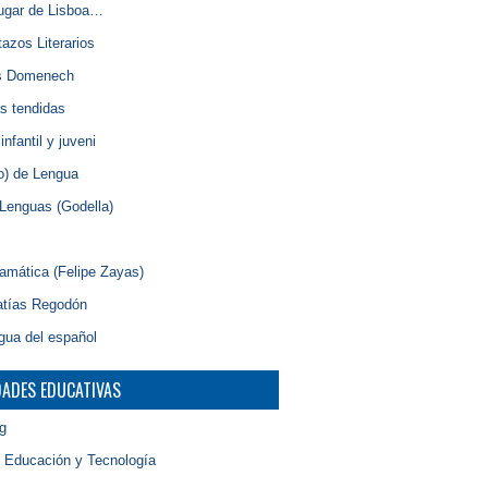
lugar de Lisboa…
azos Literarios
s Domenech
s tendidas
nfantil y juveni
o) de Lengua
Lenguas (Godella)
amática (Felipe Zayas)
atías Regodón
gua del español
DADES EDUCATIVAS
g
, Educación y Tecnología