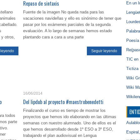
Repaso de sintaxis
En un 
tellano
Fuente de la imagen No queda nada para las
Lengüet
 animales
vacaciones navideñas y ello es sinónimo de tener que
Lourde
cabellado.
pasar por los exámenes parciales de la segunda
s
evaluación. A lo largo de semanas hemos estado
Palabra
 y otros,
plantando cara a cara a una parte
Poesía i
Re(pas
 leyendo
Seguir leyendo
TIC en 
Tictiza
Wiki Gr
Wiki M
16/06/2014
Wikilen
o
Del lipdub al proyecto #maestrobenedetti
Finalizando el curso es tiempo de mostrar los
ENTI
ara todos
proyectos que hemos ido elaborando en las últimas
mos parte
Aulablo
semanas con nuestro alumnado. Uno de ellos es el
tivo.
que hemos desarrollado desde 1º ESO a 3º ESO,
Espiral
ner
trabajando el plan audiovisual en Lengua