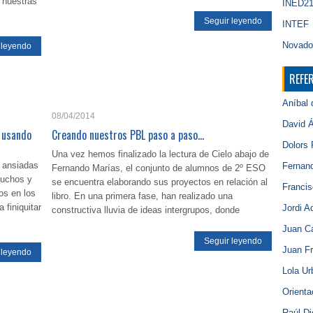
 nuestras
INED2
Seguir leyendo
INTEF
Novado
 leyendo
REFE
Aníbal 
08/04/2014
David Á
o usando
Creando nuestros PBL paso a paso…
Dolors 
Una vez hemos finalizado la lectura de Cielo abajo de
n ansiadas
Fernand
Fernando Marías, el conjunto de alumnos de 2º ESO
muchos y
se encuentra elaborando sus proyectos en relación al
Franci
os en los
libro. En una primera fase, han realizado una
 finiquitar
Jordi Ad
constructiva lluvia de ideas intergrupos, donde
Juan Ca
Seguir leyendo
Juan Fr
 leyendo
Lola Ur
Orienta
Raúl D