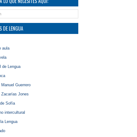
A LO QUE NECESITES AQUÍ:
S DE LENGUA
e aula
vela
l de Lengua
nca
 Manuel Guerrero
 Zacarías Jones
de Sofía
o intercultural
 la Lengua
lado